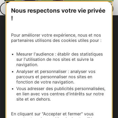
Tournoi In Extenso Seven - Toulouse © PNB
En savoir plus sur le rugby en Occitanie
Nous respectons votre vie privée
!
Nous contacter
Pour améliorer votre expérience, nous et nos
partenaires utilisons des cookies utiles pour :
Carte interactive
Documentation
Mesurer l'audience : établir des statistiques
sur l'utilisation de nos sites et suivre la
navigation.
Analyser et personnaliser : analyser vos
parcours et personnaliser nos sites en
fonction de votre navigation.
Vous adresser des publicités personnalisées,
en lien avec vos centres d'intérêts sur notre
site et en dehors.
En cliquant sur "Accepter et fermer" vous
Thermalisme