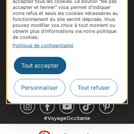
acceptez tous les cookies. Le bouton "Ne pas
accepter et fermer" vous permet d'indiquer
Business/Mice
votre refus et seuls les cookies nécessaires au
Pros d'Occitanie
fonctionnement du site seront déposés. Vous
pouvez modifier vos choix à tout moment ou
Site presse et d'influence
obtenir plus d'informations via notre politique
Voyagistes
de cookies.
Destination Sport
Politique de confidentialité
Inscrivez-vous à la lettre d'information
Destination Occitanie pour recevoir des
suggestions de séjours, de visites et de sorties.
Tout accepter
Je m'abonne
Personnaliser
Tout refuser
#VoyageOccitanie