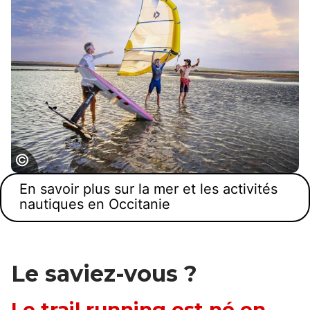
Pratique du sport de glisse Wing foil / Wing
En savoir plus sur la mer et les activités
surf dans la Lagune de Gruissan
nautiques en Occitanie
Le saviez-vous ?
Le trail running est né en