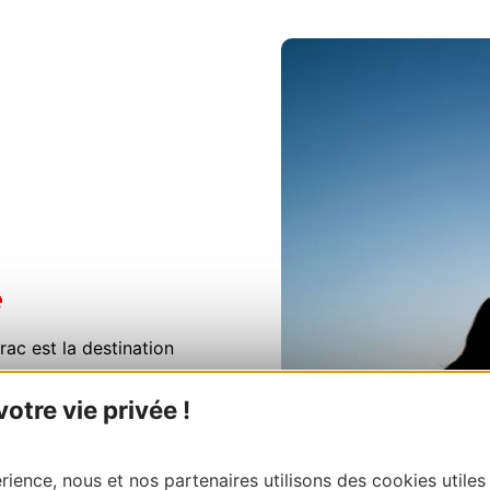
e
ac est la destination
tre vie privée !
eyron et de la Lozère
,
ences inoubliables.
ience, nous et nos partenaires utilisons des cookies utiles