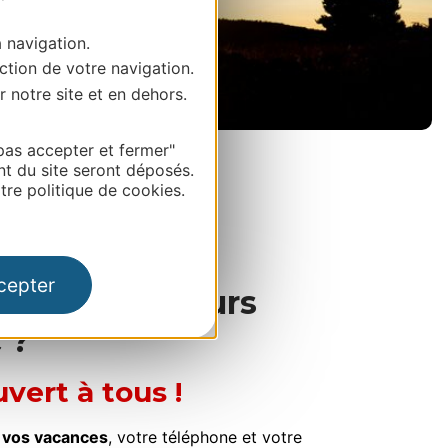
a navigation.
ction de votre navigation.
r notre site et en dehors.
L'Aubrac © Benoît Colomb
pas accepter et fermer"
nt du site seront déposés.
re politique de cookies.
cepter
per au concours
 ?
uvert à tous !
 vos vacances
, votre téléphone et votre