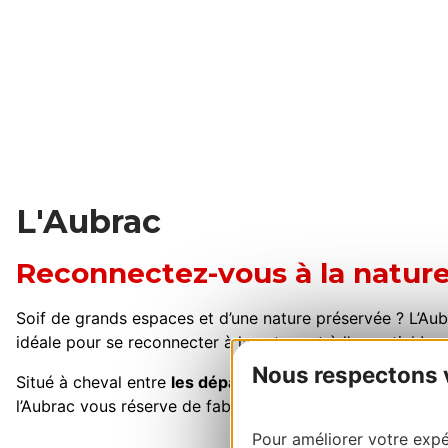
L'Aubrac
Reconnectez-vous à la natur
Soif de grands espaces et d’une nature préservée ? L’Aubr
idéale pour se reconnecter à la nature et à l’essentiel !
Nous respectons vo
Situé à cheval entre
les départements du Cantal, de l’Av
l’Aubrac vous réserve de fabuleux voyages et des expéri
Pour améliorer votre expér