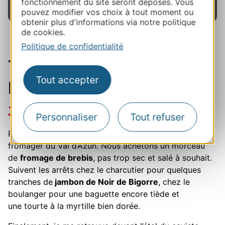
reconstruites en 1895.
fonctionnement du site seront déposés. Vous
pouvez modifier vos choix à tout moment ou
obtenir plus d'informations via notre politique
de cookies.
Politique de confidentialité
Tiercé gagnant des
Tout accepter
produits d’ici
Jambon, fromage et vin
Personnaliser
Tout refuser
Revenons à notre pique-nique : premier arrêt chez le
fromager du Val d’Azun. Nous achetons un morceau
de
fromage de brebis
, pas trop sec et salé à souhait.
Suivent les arrêts chez le charcutier pour quelques
tranches de
jambon de Noir de Bigorre
, chez le
boulanger pour une baguette encore tiède et
une tourte à la myrtille bien dorée.