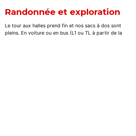
Randonnée et exploration
Le tour aux halles prend fin et nos sacs à dos sont
pleins. En voiture ou en bus (L1 ou TL à partir de la
gare), nous arrivons à la gare inférieure du funiculaire
du
Pic du Jer
, au sud de Lourdes.
Nous choisissons courageusement l'option "montée à
pied" au lieu de nous laisser transporter par le
funiculaire
. D’un pas décidé, j’attaque la pente. J’aurai
peut-être la chance d’observer
les mouflons de Corse
et les vautours percnoptères d’Egypte
domiciliés sur
le massif.
La première partie de la randonnée grimpe, nous
sentons les
500 m de dénivelé
glisser sous nos pas.
De terre, le chemin se transforme parfois en pierres,
traversant des sous-bois et des clairières... Et cette