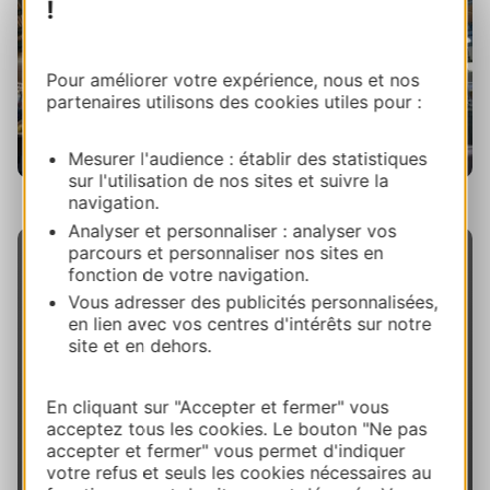
!
Pour améliorer votre expérience, nous et nos
partenaires utilisons des cookies utiles pour :
Mesurer l'audience : établir des statistiques
sur l'utilisation de nos sites et suivre la
Halle de Lourdes
navigation.
Analyser et personnaliser : analyser vos
parcours et personnaliser nos sites en
fonction de votre navigation.
Vous adresser des publicités personnalisées,
en lien avec vos centres d'intérêts sur notre
site et en dehors.
le saviez-vous ?
En cliquant sur "Accepter et fermer" vous
Petite histoire : trônant autrefois à Toulouse, à
acceptez tous les cookies. Le bouton "Ne pas
l’occasion de l’exposition universelle de 1891, les
accepter et fermer" vous permet d'indiquer
halles furent rachetées par la ville de Lourdes et
votre refus et seuls les cookies nécessaires au