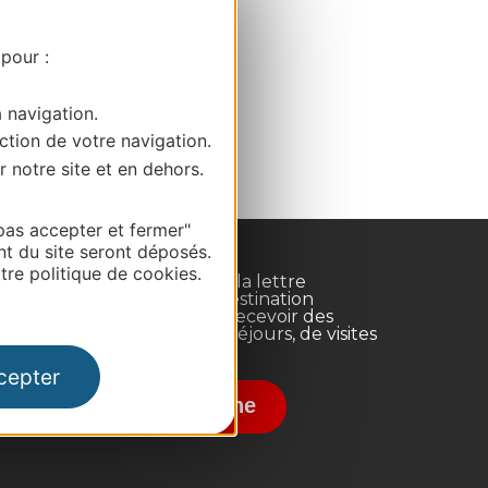
 pour :
a navigation.
ction de votre navigation.
r notre site et en dehors.
pas accepter et fermer"
nt du site seront déposés.
re politique de cookies.
Inscrivez-vous à la lettre
d'information Destination
Occitanie pour recevoir des
suggestions de séjours, de visites
et de sorties.
nce
cepter
Je m'abonne