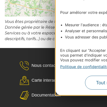
Pour améliorer votre expér
Vous êtes propriétaire de l’établissement ou le gesti
Mesurer l'audience : éta
Donnée gérée par le Réseau d’Information Touristiqu
Analyser et personnalis
Services ou à votre espace Propriétaires (hébergement
Vous adresser des publi
descriptifs, tarifs…) ou de contacter le CDT Destina
En cliquant sur "Accepter
vous permet d'indiquer vo
Vous pouvez modifier vos 
Nous contacter
Politique de confidentialit
Carte interactive
Tout 
Documentation