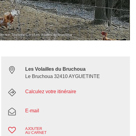
tion Tourisme Gers/Les Volailles du Bruchoua
Les Volailles du Bruchoua
Le Bruchoua 32410 AYGUETINTE
Calculez votre itinéraire
E-mail
AJOUTER
AU CARNET