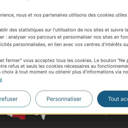
ience, nous et nos partenaires utilisons des cookies utiles
| Map data ©
Leaflet
OpenStreetMap contributors
onnaire de cette activité?
blir des statistiques sur l'utilisation de nos sites et suivre l
e du Gers, merci de vous connecter à votre espace
er : analyser vos parcours et personnaliser nos sites en fon
 labellisé) pour toute mise à jour en ligne (photos,
cités personnalisées, en lien avec vos centres d'intérêts su
tion Gers – centredoc@tourisme-gers.com
 et fermer" vous acceptez tous les cookies. Le bouton "Ne 
tre refus et seuls les cookies nécessaires au fonctionneme
choix à tout moment ou obtenir plus d'informations via not
Thermalisme
é
Business/Mice
Pros d'Occitanie
Site presse et d'influe
refuser
Personnaliser
Tout ac
Voyagistes
Destination Sport