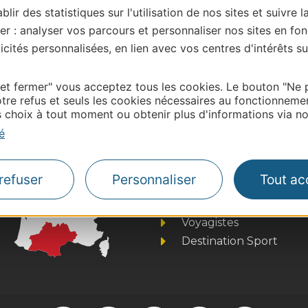
blir des statistiques sur l'utilisation de nos sites et suivre l
er : analyser vos parcours et personnaliser nos sites en fon
| Map data ©
Leaflet
OpenStreetMap contributors
cités personnalisées, en lien avec vos centres d'intérêts su
onnaire de cette activité?
ntacter Tarn-et-Garonne Tourisme.
 et fermer" vous acceptez tous les cookies. Le bouton "Ne 
tre refus et seuls les cookies nécessaires au fonctionneme
choix à tout moment ou obtenir plus d'informations via not
é
Thermalisme
Business/Mice
refuser
Personnaliser
Tout ac
Pros d'Occitanie
Site presse et d'influe
Voyagistes
Destination Sport