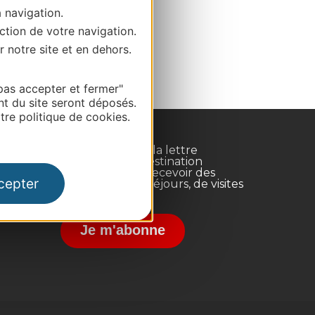
a navigation.
ction de votre navigation.
r notre site et en dehors.
pas accepter et fermer"
nt du site seront déposés.
re politique de cookies.
Inscrivez-vous à la lettre
d'information Destination
Occitanie pour recevoir des
cepter
suggestions de séjours, de visites
et de sorties.
nce
Je m'abonne