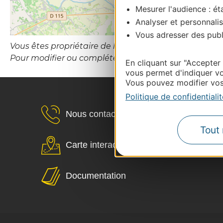
Mesurer l'audience : éta
Analyser et personnalis
Vous adresser des publi
Vous êtes propriétaire de l’établissement ou le gesti
Pour modifier ou compléter cette fiche, merci de co
En cliquant sur "Accepter
vous permet d'indiquer vo
Vous pouvez modifier vos 
Politique de confidentialit
Nous contacter
Tout 
Carte interactive
Documentation