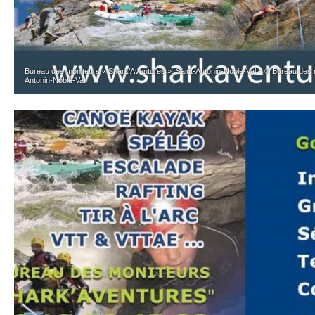
Bureau des moniteurs « Shark’Aventures »_Saint-Antonin-Noble-Val – © Bureau des 
Antonin-Noble-Val