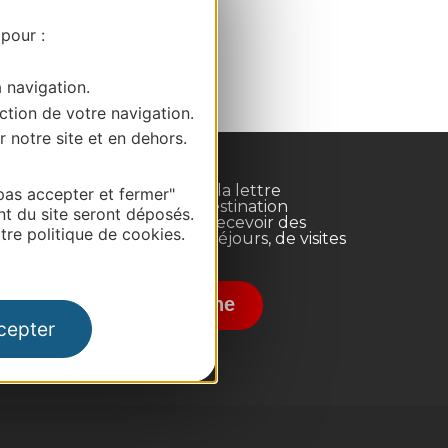
 pour :
a navigation.
ction de votre navigation.
r notre site et en dehors.
Inscrivez-vous à la lettre
pas accepter et fermer"
d'information Destination
nt du site seront déposés.
Occitanie pour recevoir des
re politique de cookies.
suggestions de séjours, de visites
et de sorties.
nce
Je m'abonne
cepter