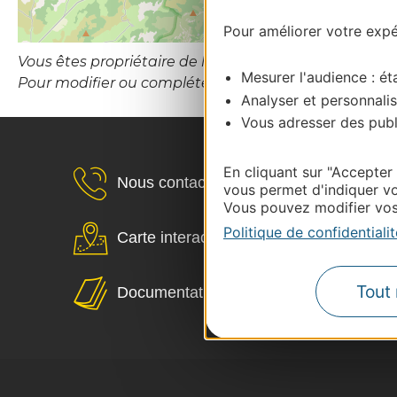
Pour améliorer votre expér
Vous êtes propriétaire de l’établissement ou le gesti
Mesurer l'audience : éta
Pour modifier ou compléter cette fiche, merci de co
Analyser et personnalis
Vous adresser des publi
En cliquant sur "Accepter
Nous contacter
vous permet d'indiquer vo
Vous pouvez modifier vos 
Politique de confidentialit
Carte interactive
Tout 
Documentation