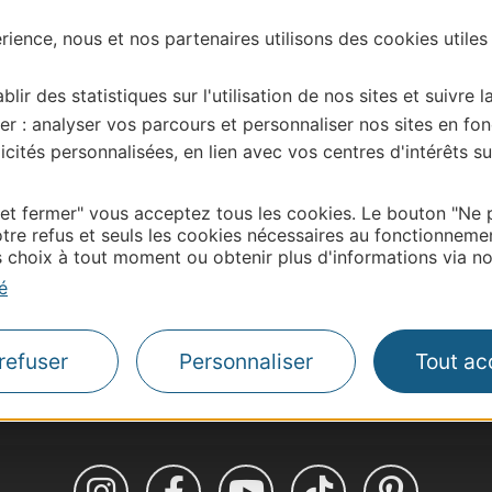
ience, nous et nos partenaires utilisons des cookies utiles
| Map data ©
Leaflet
OpenStreetMap contributors
onnaire de cette activité?
blir des statistiques sur l'utilisation de nos sites et suivre l
ntacter Gard Tourisme.
er : analyser vos parcours et personnaliser nos sites en fon
cités personnalisées, en lien avec vos centres d'intérêts su
Thermalisme
 et fermer" vous acceptez tous les cookies. Le bouton "Ne 
tre refus et seuls les cookies nécessaires au fonctionneme
Business/Mice
choix à tout moment ou obtenir plus d'informations via not
Pros d'Occitanie
é
Site presse et d'influe
Voyagistes
refuser
Personnaliser
Tout ac
Destination Sport