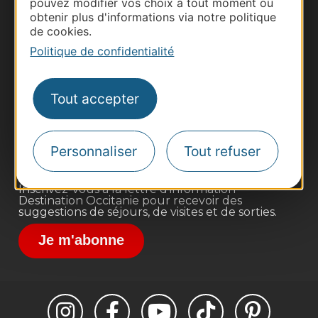
pouvez modifier vos choix à tout moment ou
obtenir plus d'informations via notre politique
de cookies.
Politique de confidentialité
Thermalisme
Business/Mice
Tout accepter
Pros d'Occitanie
Site presse et d'influence
Voyagistes
Personnaliser
Tout refuser
Destination Sport
Inscrivez-vous à la lettre d'information
Destination Occitanie pour recevoir des
suggestions de séjours, de visites et de sorties.
Je m'abonne