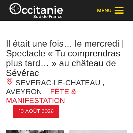
Panneau de gestion des cookies
MENU
Il était une fois… le mercredi |
Spectacle « Tu comprendras
plus tard… » au château de
Sévérac
SEVERAC-LE-CHATEAU ,
AVEYRON –
FÊTE &
MANIFESTATION
19
AOÛT
2026