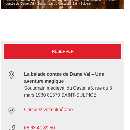
contée de Dame Val – Souterrrain du Castela – Saint-Sulpice
RÉSERVER
La balade contée de Dame Val – Une
aventure magique
Souterrain médiéval du Castella3, rue du 3
mars 1930 81370 SAINT-SULPICE
Calculez votre itinéraire
05 63 41 89 50