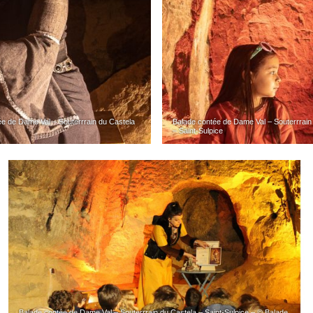
ée de Dame Val – Souterrrain du Castela
Balade contée de Dame Val – Souterrrain 
– Saint-Sulpice
Balade contée de Dame Val – Souterrrain du Castela – Saint-Sulpice – © Balade