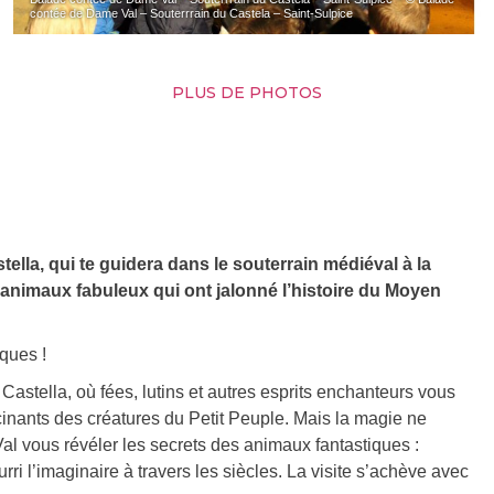
contée de Dame Val – Souterrrain du Castela – Saint-Sulpice
PLUS DE PHOTOS
ella, qui te guidera dans le souterrain médiéval à la
animaux fabuleux qui ont jalonné l’histoire du Moyen
ques !
stella, où fées, lutins et autres esprits enchanteurs vous
scinants des créatures du Petit Peuple. Mais la magie ne
 Val vous révéler les secrets des animaux fantastiques :
rri l’imaginaire à travers les siècles. La visite s’achève avec