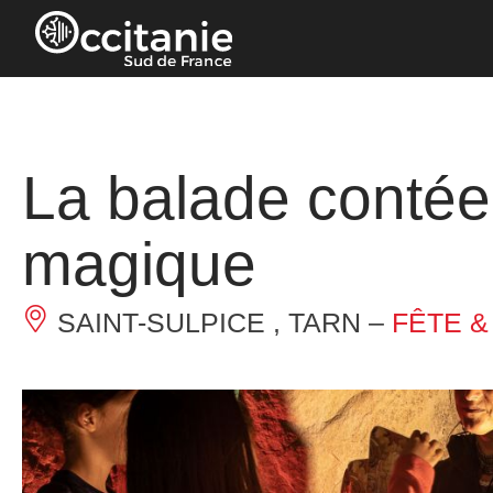
Panneau de gestion des cookies
La balade conté
magique
SAINT-SULPICE , TARN –
FÊTE &