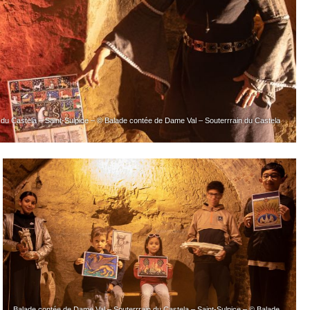
du Castela – Saint-Sulpice – © Balade contée de Dame Val – Souterrrain du Castela
Balade contée de Dame Val – Souterrrain du Castela – Saint-Sulpice – © Balade