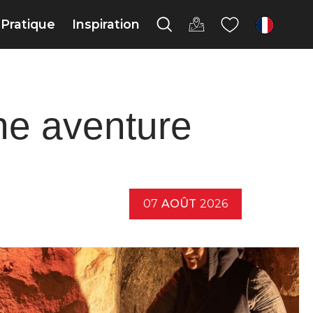
Pratique
Inspiration
fr
ne aventure
07
AOÛT
2026