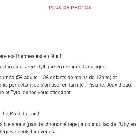
PLUS DE PHOTOS
n-les-Thermes est en fête !
és, dans un cadre idyllique en cœur de Gascogne.
e journée (5€ adulte – 3€ enfants de moins de 12ans) et
nts permettant de s’amuser en famille : Piscine, Jeux d’eau,
e et Tyroliennes vous attendent !
: Le Raid du Lac !
essible à tous (pas de chronométrage) autour du lac de l’Uby en
, déguisements bienvenus !