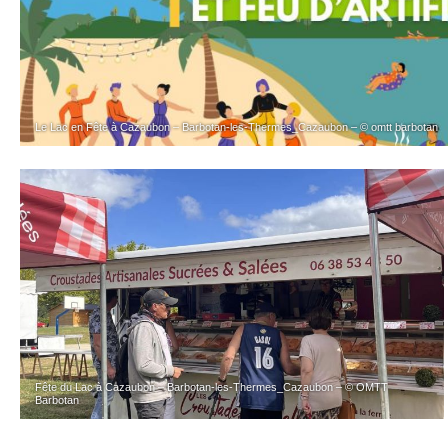
Le Lac en Fête à Cazaubon – Barbotan-les-Thermes_Cazaubon – © omtt barbotan
Fête du Lac à Cazaubon – Barbotan-les-Thermes_Cazaubon – © OMTT
Barbotan