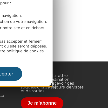
 pour :
a navigation.
ction de votre navigation.
r notre site et en dehors.
pas accepter et fermer"
nt du site seront déposés.
re politique de cookies.
cepter
Inscrivez-vous à la lettre
d'information Destination
Occitanie pour recevoir des
suggestions de séjours, de visites
et de sorties.
nce
Je m'abonne