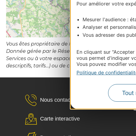
Pour améliorer votre expér
Mesurer l'audience : éta
Analyser et personnalis
Vous adresser des publi
Vous êtes propriétaire de l’établissement ou le gesti
Donnée gérée par le Réseau d’Information Touristiqu
En cliquant sur "Accepter
vous permet d'indiquer vo
Services ou à votre espace Propriétaires (hébergement
Vous pouvez modifier vos 
descriptifs, tarifs…) ou de contacter le CDT Destina
Politique de confidentialit
Tout 
Nous contacter
Carte interactive