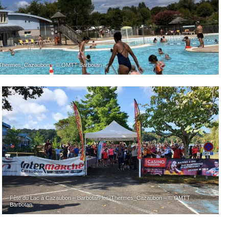
s-Thermes_Cazaubon – © OMTT Barbotan
Fête du Lac à Cazaubon – Barbotan-les-Thermes_Cazaubon – © OMTT
Barbotan