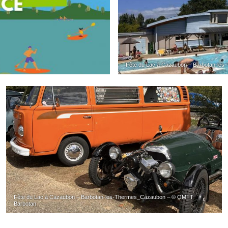
Fête du Lac à Cazaubon – Barbotan-le
Fête du Lac à Cazaubon – Barbotan-les-Thermes_Cazaubon – © OMTT
Barbotan