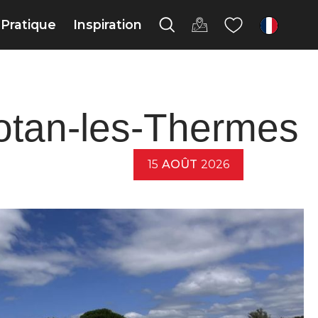
Pratique
Inspiration
fr
otan-les-Thermes
15
AOÛT
2026