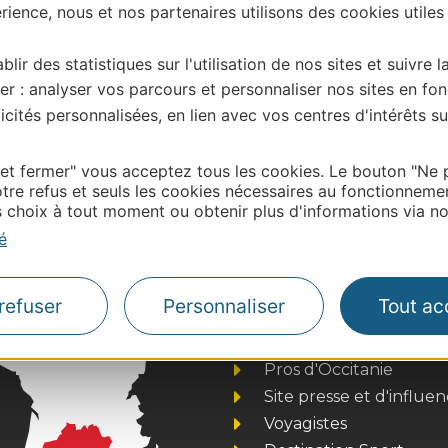
ience, nous et nos partenaires utilisons des cookies utiles
blir des statistiques sur l'utilisation de nos sites et suivre l
er : analyser vos parcours et personnaliser nos sites en fon
cités personnalisées, en lien avec vos centres d'intérêts su
| Map data ©
Leaflet
OpenStreetMap contributors
onnaire de cette activité?
e du Gers, merci de vous connecter à votre espace
 et fermer" vous acceptez tous les cookies. Le bouton "Ne 
tre refus et seuls les cookies nécessaires au fonctionneme
 labellisé) pour toute mise à jour en ligne (photos,
choix à tout moment ou obtenir plus d'informations via not
tion Gers – centredoc@tourisme-gers.com
é
refuser
Personnaliser
Tout ac
Thermalisme
Business/Mice
Pros d'Occitanie
Site presse et d'influe
Voyagistes