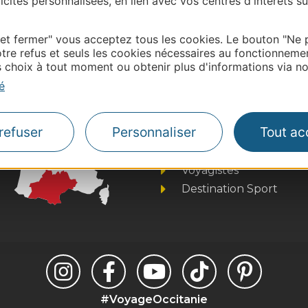
cités personnalisées, en lien avec vos centres d'intérêts su
onnaire de cette activité?
ntacter Ariège Pyrénées Tourisme.
 et fermer" vous acceptez tous les cookies. Le bouton "Ne 
tre refus et seuls les cookies nécessaires au fonctionneme
choix à tout moment ou obtenir plus d'informations via not
é
Thermalisme
Business/Mice
refuser
Personnaliser
Tout ac
Pros d'Occitanie
Site presse et d'influe
Voyagistes
Destination Sport
#VoyageOccitanie