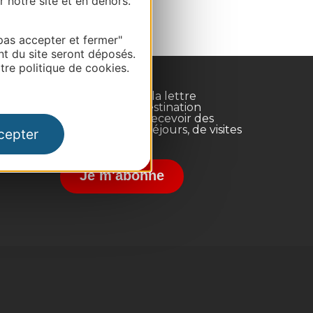
r notre site et en dehors.
pas accepter et fermer"
nt du site seront déposés.
re politique de cookies.
Inscrivez-vous à la lettre
d'information Destination
Occitanie pour recevoir des
suggestions de séjours, de visites
cepter
et de sorties.
nce
Je m'abonne