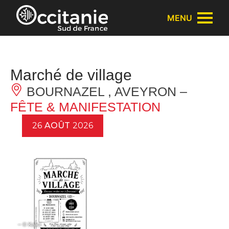
Panneau de gestion des cookies
MENU
Marché de village
BOURNAZEL , AVEYRON –
FÊTE & MANIFESTATION
26
AOÛT
2026
– © Kalici