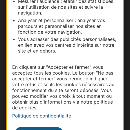
Mesurer l'audience : établir des statistiques
sur l'utilisation de nos sites et suivre la
navigation.
Analyser et personnaliser : analyser vos
parcours et personnaliser nos sites en
fonction de votre navigation.
Vous adresser des publicités personnalisées,
Thermalisme
en lien avec vos centres d'intérêts sur notre
site et en dehors.
Business/Mice
Pros d'Occitanie
En cliquant sur "Accepter et fermer" vous
Site presse et d'influence
acceptez tous les cookies. Le bouton "Ne pas
Voyagistes
accepter et fermer" vous permet d'indiquer
votre refus et seuls les cookies nécessaires au
Destination Sport
fonctionnement du site seront déposés. Vous
pouvez modifier vos choix à tout moment ou
Inscrivez-vous à la lettre d'information
Destination Occitanie pour recevoir des
obtenir plus d'informations via notre politique
suggestions de séjours, de visites et de sorties.
de cookies.
Politique de confidentialité
Je m'abonne