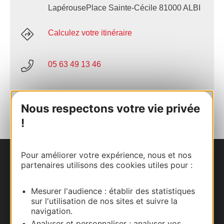
LapérousePlace Sainte-Cécile 81000 ALBI
Calculez votre itinéraire
05 63 49 13 46
AJOUTER
AU CARNET
Nous respectons votre vie privée
!
Pour améliorer votre expérience, nous et nos
Nous contacter
partenaires utilisons des cookies utiles pour :
Carte interactive
Mesurer l'audience : établir des statistiques
sur l'utilisation de nos sites et suivre la
navigation.
Documentation
Analyser et personnaliser : analyser vos