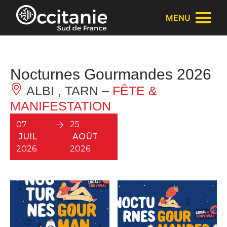
Panneau de gestion des cookies
MENU
Nocturnes Gourmandes 2026
ALBI , TARN –
FÊTE &
MANIFESTATION
07
25
JUIL
AOÛT
2026
2026