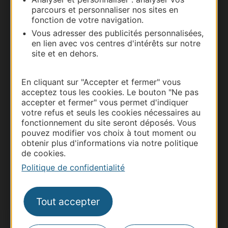
parcours et personnaliser nos sites en
fonction de votre navigation.
Vous adresser des publicités personnalisées,
en lien avec vos centres d'intérêts sur notre
site et en dehors.
En cliquant sur "Accepter et fermer" vous
acceptez tous les cookies. Le bouton "Ne pas
accepter et fermer" vous permet d'indiquer
Thermalisme
votre refus et seuls les cookies nécessaires au
fonctionnement du site seront déposés. Vous
Business/Mice
pouvez modifier vos choix à tout moment ou
Pros d'Occitanie
obtenir plus d'informations via notre politique
de cookies.
Site presse et d'influence
Politique de confidentialité
Voyagistes
Destination Sport
Tout accepter
Inscrivez-vous à la lettre d'information
Destination Occitanie pour recevoir des
suggestions de séjours, de visites et de sorties.