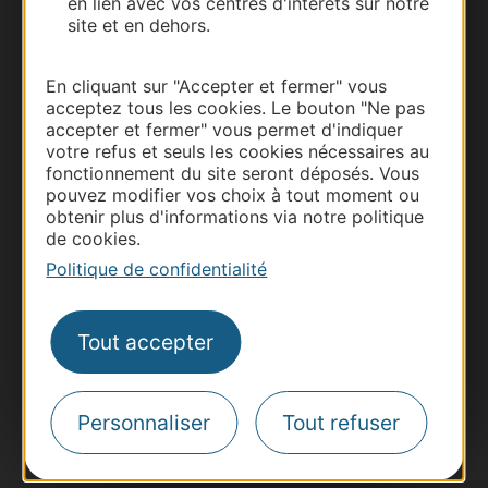
en lien avec vos centres d'intérêts sur notre
site et en dehors.
En cliquant sur "Accepter et fermer" vous
acceptez tous les cookies. Le bouton "Ne pas
accepter et fermer" vous permet d'indiquer
Thermalisme
votre refus et seuls les cookies nécessaires au
Business/Mice
fonctionnement du site seront déposés. Vous
pouvez modifier vos choix à tout moment ou
Pros d'Occitanie
obtenir plus d'informations via notre politique
Site presse et d'influence
de cookies.
Voyagistes
Politique de confidentialité
Destination Sport
Inscrivez-vous à la lettre d'information
Tout accepter
Destination Occitanie pour recevoir des
suggestions de séjours, de visites et de sorties.
Je m'abonne
Personnaliser
Tout refuser