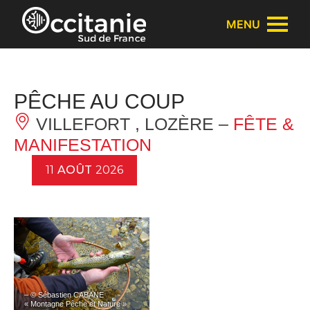
Panneau de gestion des cookies
MENU
PÊCHE AU COUP
VILLEFORT , LOZÈRE –
FÊTE &
MANIFESTATION
11
AOÛT
2026
– © Sébastien CABANE
« Montagne Pêche et Nature »