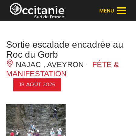
Panneau de gestion des cookies
MENU
Sortie escalade encadrée au
Roc du Gorb
NAJAC , AVEYRON –
FÊTE &
MANIFESTATION
18
AOÛT
2026