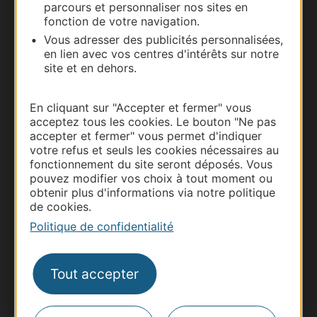
parcours et personnaliser nos sites en
fonction de votre navigation.
Vous adresser des publicités personnalisées,
en lien avec vos centres d'intérêts sur notre
site et en dehors.
En cliquant sur "Accepter et fermer" vous
acceptez tous les cookies. Le bouton "Ne pas
accepter et fermer" vous permet d'indiquer
Thermalisme
votre refus et seuls les cookies nécessaires au
fonctionnement du site seront déposés. Vous
Business/Mice
pouvez modifier vos choix à tout moment ou
Pros d'Occitanie
obtenir plus d'informations via notre politique
de cookies.
Site presse et d'influence
Politique de confidentialité
Voyagistes
Destination Sport
Tout accepter
Inscrivez-vous à la lettre d'information
Destination Occitanie pour recevoir des
suggestions de séjours, de visites et de sorties.