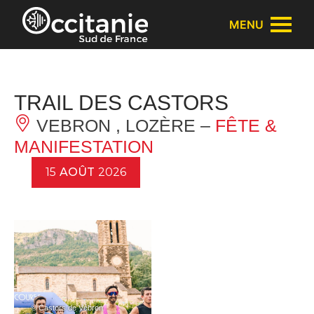
Panneau de gestion des cookies
MENU
TRAIL DES CASTORS
VEBRON , LOZÈRE –
FÊTE &
MANIFESTATION
15
AOÛT
2026
– © Castors de Vébron