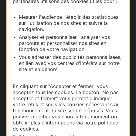
partenaires utilisons des cookies utiles pour :
Documentation
Mesurer l'audience : établir des statistiques
sur l'utilisation de nos sites et suivre la
navigation.
Analyser et personnaliser : analyser vos
parcours et personnaliser nos sites en
fonction de votre navigation.
Vous adresser des publicités personnalisées,
en lien avec vos centres d'intérêts sur notre
site et en dehors.
Thermalisme
En cliquant sur "Accepter et fermer" vous
Business/Mice
acceptez tous les cookies. Le bouton "Ne pas
Pros d'Occitanie
accepter et fermer" vous permet d'indiquer
Site presse et d'influence
votre refus et seuls les cookies nécessaires au
fonctionnement du site seront déposés. Vous
Voyagistes
pouvez modifier vos choix à tout moment ou
Destination Sport
obtenir plus d'informations via notre politique
de cookies.
Inscrivez-vous à la lettre d'information