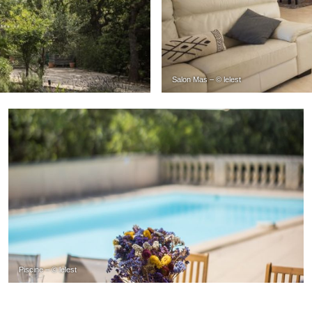
Salon Mas – © lelest
Piscine – © lelest