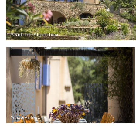
Mas principal – © Laurent Lelest
Terrasse – © lelest