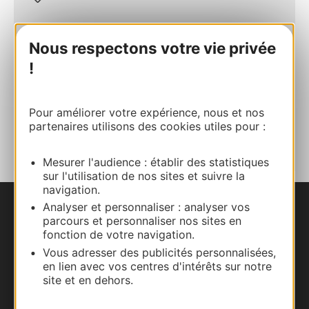
+33 (0)6 15 85 01 81
Nous respectons votre vie privée
!
E-mail
Pour améliorer votre expérience, nous et nos
AJOUTER
partenaires utilisons des cookies utiles pour :
AU CARNET
Mesurer l'audience : établir des statistiques
sur l'utilisation de nos sites et suivre la
navigation.
Analyser et personnaliser : analyser vos
Nous contacter
parcours et personnaliser nos sites en
fonction de votre navigation.
Carte interactive
Vous adresser des publicités personnalisées,
en lien avec vos centres d'intérêts sur notre
site et en dehors.
Documentation