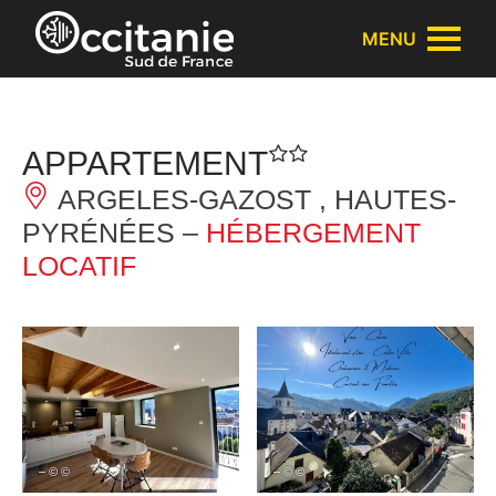
Panneau de gestion des cookies
MENU
APPARTEMENT
ARGELES-GAZOST , HAUTES-
PYRÉNÉES –
HÉBERGEMENT
LOCATIF
– © ©
– © ©