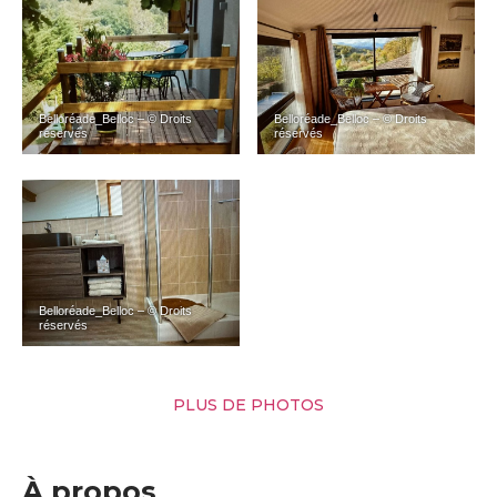
Belloréade_Belloc – © Droits
Belloréade_Belloc – © Droits
réservés
réservés
Belloréade_Belloc – © Droits
réservés
PLUS DE PHOTOS
À propos