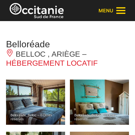
Panneau de gestion des cookies
MENU
Belloréade
BELLOC , ARIÈGE –
HÉBERGEMENT LOCATIF
Belloréade_Belloc – © Droits
Belloréade_Belloc – © Droits
réservés
réservés