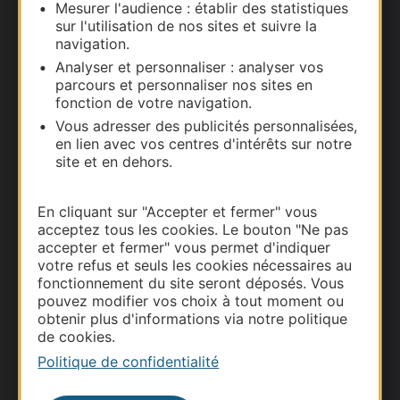
Mesurer l'audience : établir des statistiques
Nous contacter
sur l'utilisation de nos sites et suivre la
navigation.
Carte interactive
Analyser et personnaliser : analyser vos
parcours et personnaliser nos sites en
Documentation
fonction de votre navigation.
Vous adresser des publicités personnalisées,
en lien avec vos centres d'intérêts sur notre
site et en dehors.
En cliquant sur "Accepter et fermer" vous
acceptez tous les cookies. Le bouton "Ne pas
accepter et fermer" vous permet d'indiquer
votre refus et seuls les cookies nécessaires au
fonctionnement du site seront déposés. Vous
pouvez modifier vos choix à tout moment ou
Thermalisme
obtenir plus d'informations via notre politique
de cookies.
Business/Mice
Politique de confidentialité
Pros d'Occitanie
Site presse et d'influence