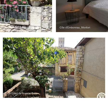
Gîte d’Embonnau_Monfort
– © Gîtes de France Gers