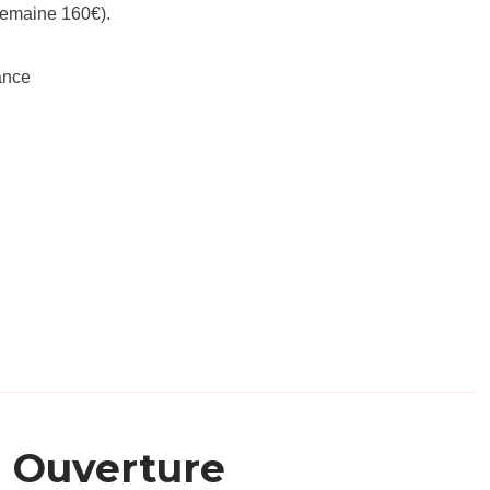
 semaine 160€).
ance
Ouverture