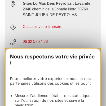
Gîtes Lo Mas Deis Peyrolas : Lavande
2040 chemin de la Jonade Nord 30760
SAINT-JULIEN-DE-PEYROLAS
Calculez votre itinéraire
06 32 57 24 68
Nous respectons votre vie privée
E-mail
!
Site internet
Pour améliorer votre expérience, nous et nos
partenaires utilisons des cookies utiles pour :
AJOUTER
AU CARNET
Mesurer l'audience : établir des statistiques
sur l'utilisation de nos sites et suivre la
navigation.