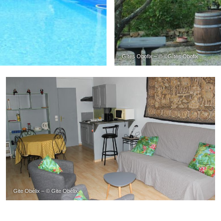
Gîtes Obofix – © ©Gîtes Obofix
Gite Obélix – © Gite Obélix