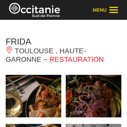
Panneau de gestion des cookies
MENU
FRIDA
TOULOUSE , HAUTE-
GARONNE –
RESTAURATION
– © ©DR
– © ©DR