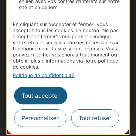
en lien avec vos centres d'intérêts sur notre
site et en dehors.
En cliquant sur "Accepter et fermer" vous
acceptez tous les cookies. Le bouton "Ne pas
accepter et fermer" vous permet d'indiquer
votre refus et seuls les cookies nécessaires au
fonctionnement du site seront déposés. Vous
Thermalisme
pouvez modifier vos choix à tout moment ou
obtenir plus d'informations via notre politique
Business/Mice
de cookies.
Pros d'Occitanie
Politique de confidentialité
Site presse et d'influence
Voyagistes
Tout accepter
Destination Sport
Inscrivez-vous à la lettre d'information
Destination Occitanie pour recevoir des
Personnaliser
Tout refuser
suggestions de séjours, de visites et de sorties.
Je m'abonne