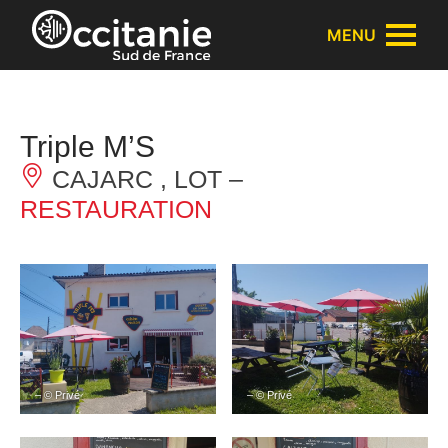
Panneau de gestion des cookies
MENU
Triple M’S
CAJARC , LOT –
RESTAURATION
– © Privé
– © Privé