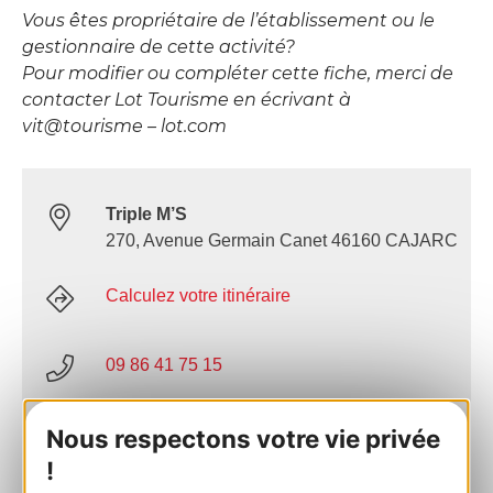
Vous êtes propriétaire de l’établissement ou le
gestionnaire de cette activité?
Pour modifier ou compléter cette fiche, merci de
contacter Lot Tourisme en écrivant à
vit@tourisme – lot.com
Triple M’S
270, Avenue Germain Canet 46160 CAJARC
Calculez votre itinéraire
09 86 41 75 15
AJOUTER
Nous respectons votre vie privée
AU CARNET
!