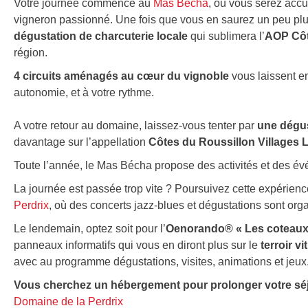
Votre journée commence au
Mas Bécha
, où vous serez accu
vigneron passionné. Une fois que vous en saurez un peu plus
dégustation de charcuterie locale
qui sublimera l’
AOP Côt
région.
4 circuits aménagés au cœur du vignoble
vous laissent en
autonomie, et à votre rythme.
A votre retour au domaine, laissez-vous tenter par
une dégus
davantage sur l’appellation
Côtes du Roussillon Villages 
Toute l’année, le Mas Bécha propose des activités et des év
La journée est passée trop vite ? Poursuivez cette expérienc
Perdrix
, où des concerts jazz-blues et dégustations sont orga
Le lendemain, optez soit pour l’
Oenorando® « Les coteaux 
panneaux informatifs qui vous en diront plus sur le
terroir v
avec au programme dégustations, visites, animations et jeux
Vous cherchez un hébergement pour prolonger votre sé
Domaine de la Perdrix