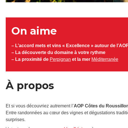
On aime
– L’accord mets et vins « Excellence » autour de l’AO
– La découverte du domaine à votre rythme
– La proximité de
Perpignan
et la mer
Méditerranée
À propos
Et si vous découvriez autrement l’
AOP Côtes du Roussillon
Entre randonnées au cœur des vignes et dégustations traditio
surprises.