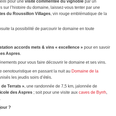
eilli pour une
visite commentée du vignoble
par un
 sur l’histoire du domaine, laissez-vous tenter par une
es du Roussillon Villages
, vin rouge emblématique de la
suite la possibilité de parcourir le domaine en toute
tation accords mets & vins « excellence »
pour en savoir
Les Aspres
.
énements pour vous faire découvrir le domaine et ses vins.
e oenotouristique en passant la nuit au
Domaine de la
nisés les jeudis soirs d’étés.
de Terrats »
, une randonnée de 7,5 km, jalonnée de
iticole des Aspres
; soit pour une visite aux
caves de Byrrh
,
.
jour ?