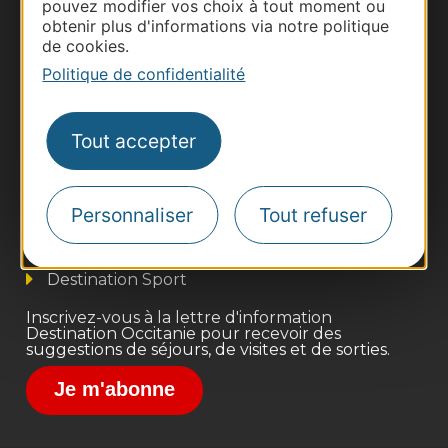
pouvez modifier vos choix à tout moment ou
obtenir plus d'informations via notre politique
de cookies.
Politique de confidentialité
Thermalisme
Tout accepter
Business/Mice
Pros d'Occitanie
Personnaliser
Tout refuser
Site presse et d'influence
Voyagistes
Destination Sport
Inscrivez-vous à la lettre d'information
Destination Occitanie pour recevoir des
suggestions de séjours, de visites et de sorties.
Je m'abonne