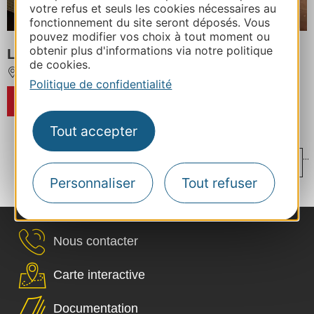
votre refus et seuls les cookies nécessaires au
fonctionnement du site seront déposés. Vous
pouvez modifier vos choix à tout moment ou
obtenir plus d'informations via notre politique
LA CASA CESSENON - GRENACHE
de cookies.
CESSENON-SUR-ORB
Politique de confidentialité
RÉSERVER
Tout accepter
...
...
‹
1
8
9
10
11
12
Personnaliser
Tout refuser
...
...
›
25
40
59
Nous contacter
Carte interactive
Documentation