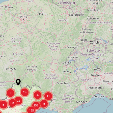
24
118
4
19
92
58
481
8
158
465