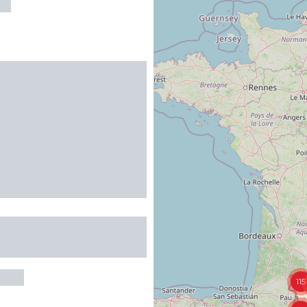
EL
LA CROIX SAINT-
RIES
115