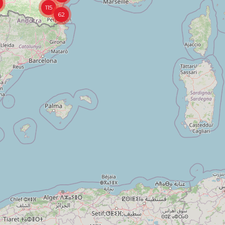
115
62