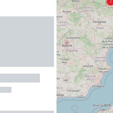
2
 DE LA DEVÈZE
IGNES