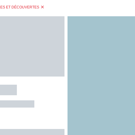
LES ET DÉCOUVERTES
Matha
UX-D'AVEYRON