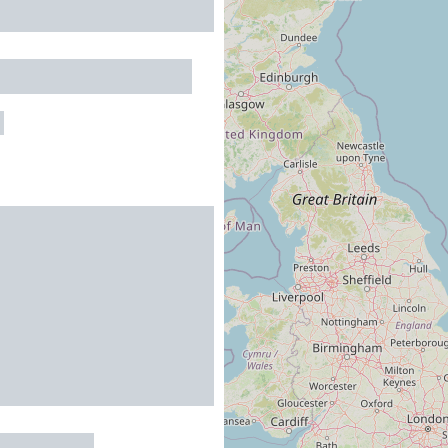
des Costes Rouges
E
du Mioula