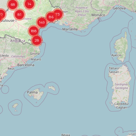
14
68
10
73
81
86
149
188
28