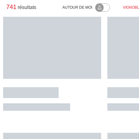
741
résultats
AUTOUR
DE MOI
VIGNOB
Domaine Laurens
Domaine 
CLAIRVAUX-D'AVEYRON
CLAIRVA