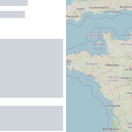
LA-SOURCE
érative Le Vallon -
 du Rougier de