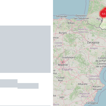
44
du Grès
VALADY