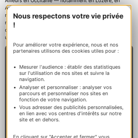
Ailleurs en Occitanie — notamment en Lozère, en
Ariège ou dans le Tarn — d’autres artisans couteliers
Nous respectons votre vie privée
réalisent également de belles lames. Ils proposent des
répliques fidèles des couteaux paysans traditionnels
!
ou des interprétations contemporaines adaptées aux
usages et aux tables d’aujourd’hui.
Pour améliorer votre expérience, nous et nos
partenaires utilisons des cookies utiles pour :
Mesurer l'audience : établir des statistiques
sur l'utilisation de nos sites et suivre la
navigation.
Collectif Tourisme de
Analyser et personnaliser : analyser vos
Savoir-Faire
parcours et personnaliser nos sites en
fonction de votre navigation.
Plus de
30 entreprises d’Occitanie
se sont
Vous adresser des publicités personnalisées,
réunies pour vous inviter à
découvrir leurs
en lien avec vos centres d'intérêts sur notre
site et en dehors.
métiers et leurs savoir-Faire
. Ils sont fromagers,
couteliers, créateurs, potiers, maîtres de chai,
fabricants d’avions, producteurs d’huile d’olive, de
En cliquant sur "Accepter et fermer" vous