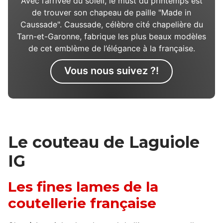
Avec l’arrivée du soleil, le must du printemps est
de trouver son chapeau de paille "Made in
Caussade". Caussade, célèbre cité chapelière du
Tarn-et-Garonne, fabrique les plus beaux modèles
de cet emblème de l’élégance à la française.
Vous nous suivez ?!
Le couteau de Laguiole
IG
Les fines lames de la
coutellerie française