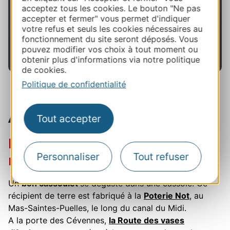
chocolat ou de papier et vous ouvrent leurs
acceptez tous les cookies. Le bouton "Ne pas
accepter et fermer" vous permet d'indiquer
portes le temps d’une visite guidée ou d’un atelier.
votre refus et seuls les cookies nécessaires au
fonctionnement du site seront déposés. Vous
En savoir plus
pouvez modifier vos choix à tout moment ou
obtenir plus d'informations via notre politique
de cookies.
Politique de confidentialité
Arts de la table
Tout accepter
Potiers et faïenciers vous
Personnaliser
Tout refuser
mettent en appétit
Un
bon cassoulet
se déguste dans une cassole. Ce
récipient de terre est fabriqué à la
Poterie Not
, au
Mas-Saintes-Puelles, le long du canal du Midi.
A la porte des Cévennes,
la Route des vases