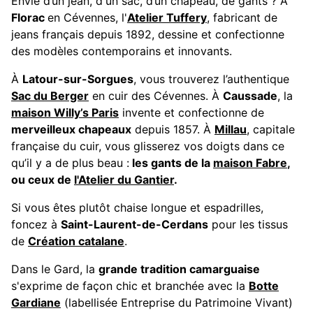
Envie d’un jean, d'un sac, d’un chapeau, de gants ? À
Florac
en Cévennes, l'
Atelier Tuffery
, fabricant de
jeans français depuis 1892, dessine et confectionne
des modèles contemporains et innovants.
À
Latour-sur-Sorgues
, vous trouverez l’authentique
Sac du Berger
en cuir des Cévennes. À
Caussade
, la
maison Willy’s Paris
invente et confectionne de
merveilleux chapeaux
depuis 1857. À
Millau
, capitale
française du cuir, vous glisserez vos doigts dans ce
qu’il y a de plus beau :
les gants de la
maison Fabre
,
ou ceux de
l'Atelier du Gantier
.
Si vous êtes plutôt chaise longue et espadrilles,
foncez à
Saint-Laurent-de-Cerdans
pour les tissus
de
Création catalane
.
Dans le Gard, la
grande tradition camarguaise
s'exprime de façon chic et branchée avec la
Botte
Gardiane
(labellisée Entreprise du Patrimoine Vivant)