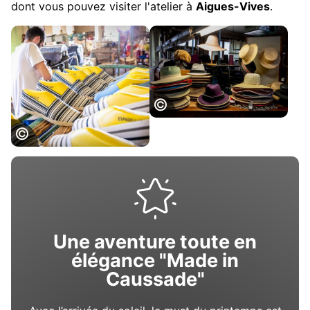
dont vous pouvez visiter l'atelier à
Aigues-Vives
.
Chapeau de
Caussade©ADT82-
P_ Soissons
Espadrilles
Création
Catalane
Une aventure toute en
élégance "Made in
Caussade"