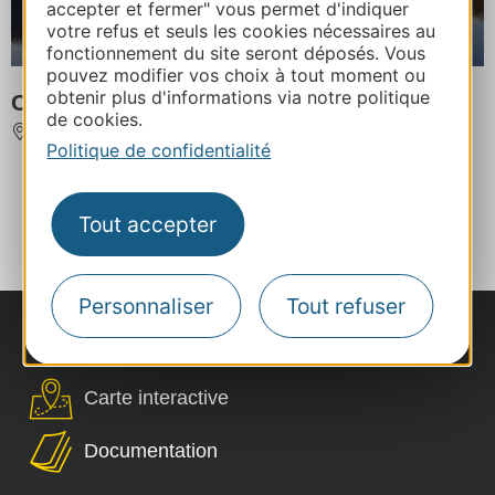
accepter et fermer" vous permet d'indiquer
votre refus et seuls les cookies nécessaires au
fonctionnement du site seront déposés. Vous
pouvez modifier vos choix à tout moment ou
obtenir plus d'informations via notre politique
Château de Grandval
de cookies.
TEILLET
Politique de confidentialité
...
...
‹
1
3
4
5
6
7
Tout accepter
...
...
...
›
22
39
56
65
Personnaliser
Tout refuser
Nous contacter
Carte interactive
Documentation