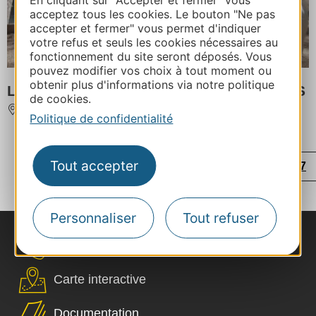
En cliquant sur "Accepter et fermer" vous
acceptez tous les cookies. Le bouton "Ne pas
accepter et fermer" vous permet d'indiquer
votre refus et seuls les cookies nécessaires au
fonctionnement du site seront déposés. Vous
pouvez modifier vos choix à tout moment ou
obtenir plus d'informations via notre politique
LES PETITS FERMIERS DE LANSARGUES
de cookies.
LANSARGUES
Politique de confidentialité
...
...
...
...
‹
Tout accepter
1
7
24
41
56
57
...
›
58
59
60
65
Personnaliser
Tout refuser
Nous contacter
Carte interactive
Documentation