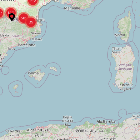
140
13
518
89