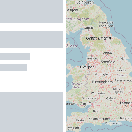
 Coeur De Perles 10
s
ET-CASTELET
 au maximum