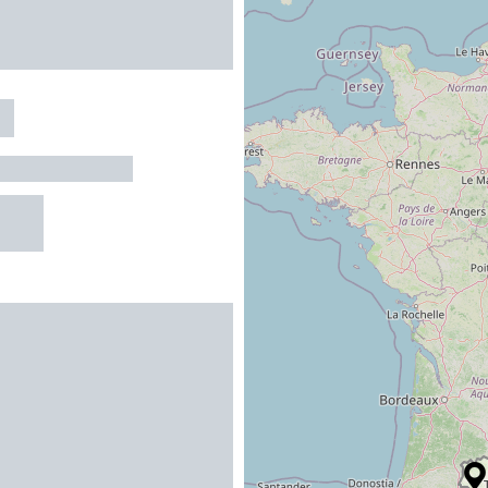
A
-DE-LARBOUST
R