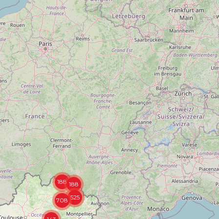
188
188
525
708
143