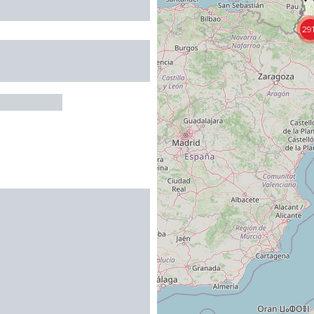
29
MENT DANS
CE GRAND HOTEL
RY-SOULAN