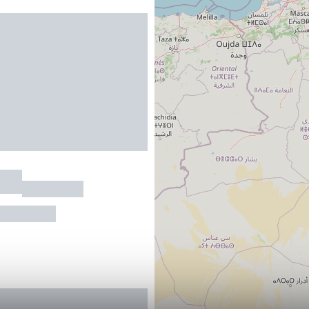
y***
LAVAUR
au maximum