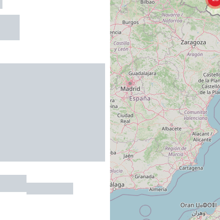
N
R
Emilie
CAHORS