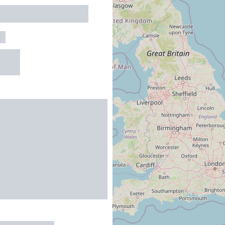
 34 - MAGUELONE
E
R