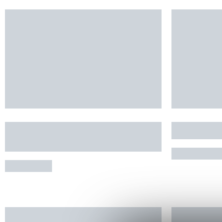
Appartement "Les Terrasses
Gîte Maur
du Barry"
4 personnes 
CAHORS