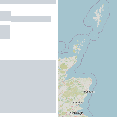
NADE
CARCASSONNE
R