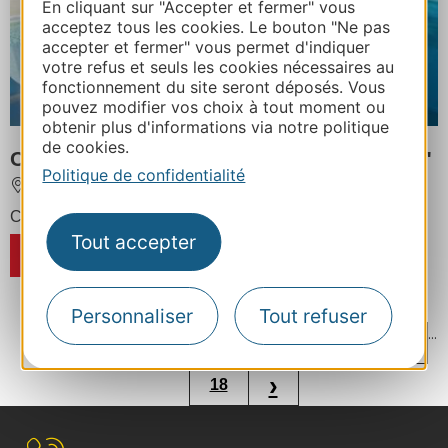
En cliquant sur "Accepter et fermer" vous
acceptez tous les cookies. Le bouton "Ne pas
accepter et fermer" vous permet d'indiquer
votre refus et seuls les cookies nécessaires au
fonctionnement du site seront déposés. Vous
pouvez modifier vos choix à tout moment ou
obtenir plus d'informations via notre politique
de cookies.
Club Belambra "Les Portes de Dordogne"
Politique de confidentialité
ALVIGNAC
Capacité d'hébergement : 516 personnes
Tout accepter
RÉSERVER
Personnaliser
Tout refuser
...
...
‹
1
7
8
9
10
11
›
18