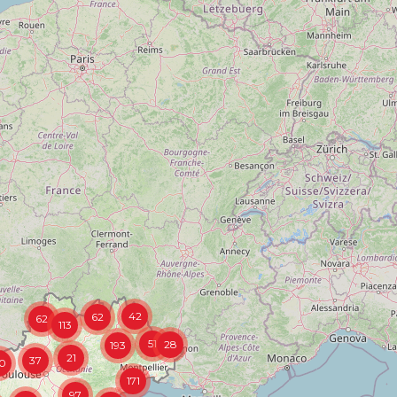
42
62
62
113
51
28
193
21
37
0
171
97