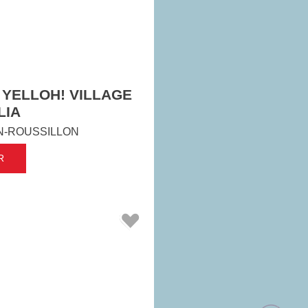
 YELLOH! VILLAGE
LIA
N-ROUSSILLON
R