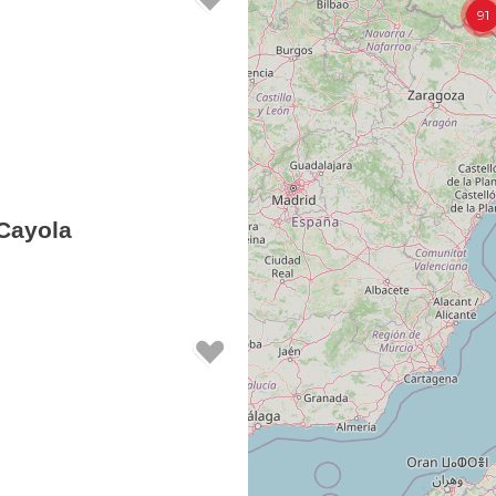
91
Cayola