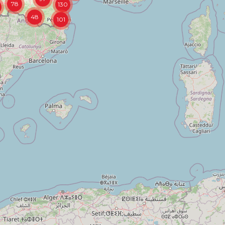
78
130
48
101