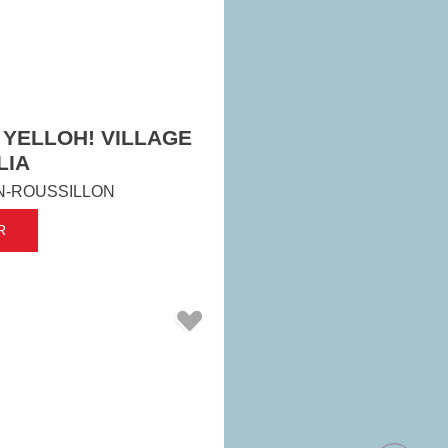
 YELLOH! VILLAGE
LIA
N-ROUSSILLON
R