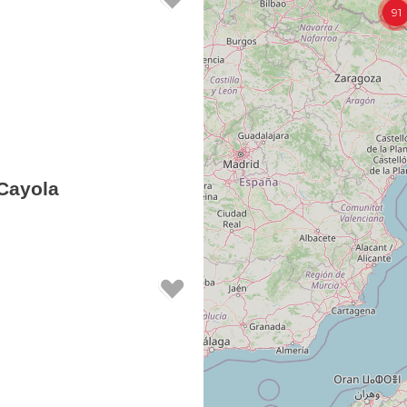
91
Cayola