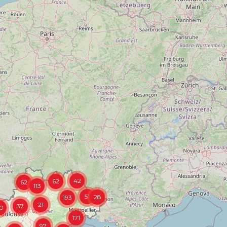
42
62
62
113
51
28
193
21
37
0
171
97