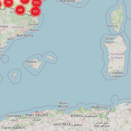
78
130
48
101