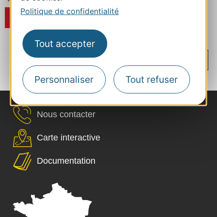
Politique de confidentialité
RÉSERVER
Tout accepter
...
...
...
...
‹
1
10
25
40
53
›
Personnaliser
Tout refuser
54
55
56
57
Nous contacter
Carte interactive
Documentation