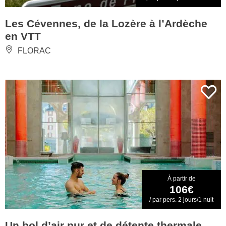
Les Cévennes, de la Lozère à l’Ardèche
en VTT
FLORAC
À partir de
106€
/ par pers. 2 jours/1 nuit
Un bol d’air pur et de détente thermale