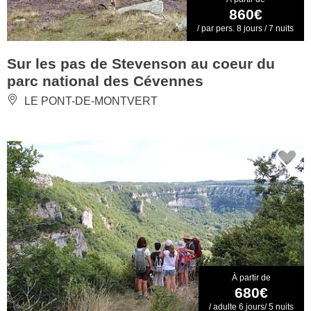
860€
/ par pers. 8 jours / 7 nuits
Sur les pas de Stevenson au coeur du
parc national des Cévennes
LE PONT-DE-MONTVERT
À partir de
680€
/ adulte 6 jours/ 5 nuits