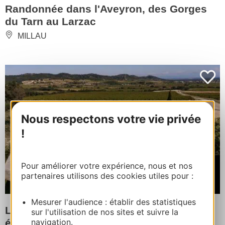
Randonnée dans l'Aveyron, des Gorges
du Tarn au Larzac
MILLAU
Nous respectons votre vie privée
!
À partir de
Pour améliorer votre expérience, nous et nos
59€
partenaires utilisons des cookies utiles pour :
/ par pers. Expérience
Mesurer l'audience : établir des statistiques
La route des vins de Tavel à Vélo
sur l'utilisation de nos sites et suivre la
électrique
navigation.