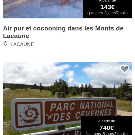
À partir de
143€
/ par pers. 3 jours/2 nuits
Air pur et cocooning dans les Monts de
Lacaune
LACAUNE
À partir de
740€
/ par pers. 5 jours / 4 nuits