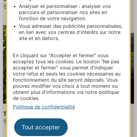
Analyser et personnaliser : analyser vos
TAVEL
parcours et personnaliser nos sites en
fonction de votre navigation.
Vous adresser des publicités personnalisées,
en lien avec vos centres d'intérêts sur notre
site et en dehors.
En cliquant sur "Accepter et fermer" vous
acceptez tous les cookies. Le bouton "Ne pas
accepter et fermer" vous permet d'indiquer
votre refus et seuls les cookies nécessaires au
fonctionnement du site seront déposés. Vous
pouvez modifier vos choix à tout moment ou
À partir de
750€
obtenir plus d'informations via notre politique
de cookies.
/ par pers. 8 jours / 7 nuits
Politique de confidentialité
Tour du Haut Languedoc à VTT
BEDARIEUX
Tout accepter