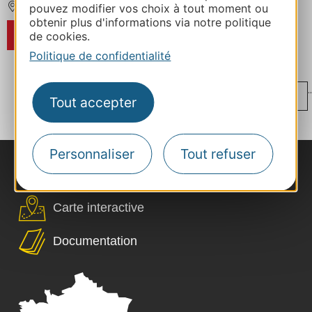
pouvez modifier vos choix à tout moment ou
AIGUES-MORTES
obtenir plus d'informations via notre politique
RÉSERVER
de cookies.
Politique de confidentialité
...
..
‹
1
27
28
29
30
31
Tout accepter
...
...
›
57
85
109
Personnaliser
Tout refuser
Nous contacter
Carte interactive
Documentation