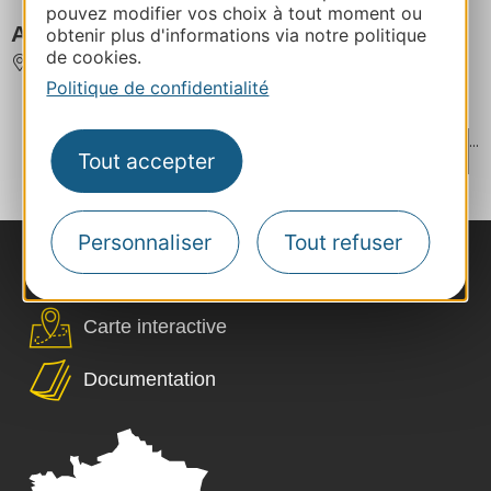
pouvez modifier vos choix à tout moment ou
AROÏ SURE CUISINE THAI
obtenir plus d'informations via notre politique
de cookies.
MARVEJOLS
Politique de confidentialité
...
...
‹
1
7
8
9
10
11
Tout accepter
...
...
...
›
37
65
93
110
Personnaliser
Tout refuser
Nous contacter
Carte interactive
Documentation