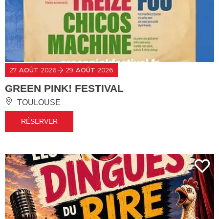
27
AOÛT
2026
29
AOÛT
2026
GREEN PINK! FESTIVAL
TOULOUSE
RÉSERVER