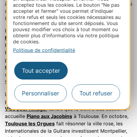
à Sète, le
Printemps des Comédiens
à Montpellier, les
acceptez tous les cookies. Le bouton "Ne pas
accepter et fermer" vous permet d'indiquer
cultures du monde de
Rio Loco
sur les bords de la
votre refus et seuls les cookies nécessaires au
Garonne toulousaine.
fonctionnement du site seront déposés. Vous
pouvez modifier vos choix à tout moment ou
L'été concentre les grands rendez-vous : le
jazz à
obtenir plus d'informations via notre politique
Marciac
, les musiques latines de
Tempo Latino
à Vic-
de cookies.
Fezensac, le rock et le rap des
Déferlantes
dans les
Politique de confidentialité
Pyrénées-Orientales, les guitares de
Pause Guitare
au
pied de la cathédrale d'Albi, le festival
Radio France
Occitanie
Montpellier sur les deux dernières semaines
Tout accepter
de juillet, la musique sacrée et la danse à l'abbaye de
Sylvanès, au sud de l'Aveyron.
Personnaliser
Tout refuser
L'automne ne referme rien. En septembre, le
photojournalisme mondial s'expose à Perpignan avec
Visa pour l'Image
, tandis que le cloître des Jacobins
accueille
Piano aux Jacobins
à Toulouse. En octobre,
Toulouse les Orgues
fait résonner la ville rose, les
Internationales de la Guitare investissent Montpellier,