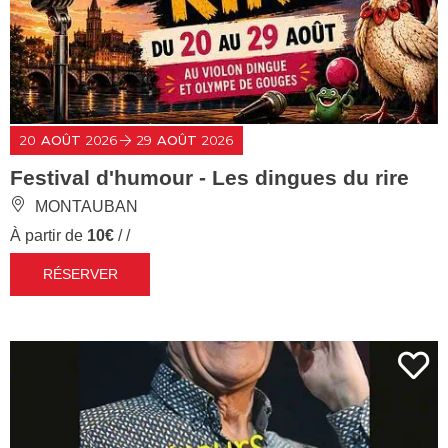
20
AOÛT
2026
29
AOÛT
2026
Festival d'humour - Les dingues du rire
MONTAUBAN
À partir de
10€
/ /
RÉSERVER