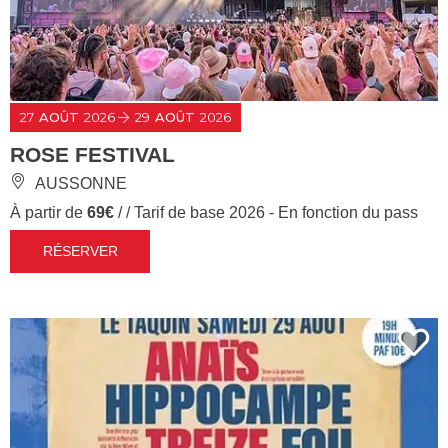
27
AOÛT
2026
29
AOÛT
2026
ROSE FESTIVAL
AUSSONNE
À partir de
69€
/ / Tarif de base 2026 - En fonction du pass
RÉSERVER