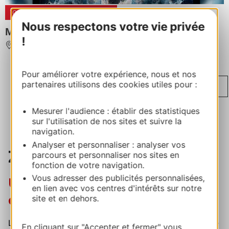
10
JUIL
2026
30
AOÛT
2026
Nous respectons votre vie privée
Mapping - Festival des lucioles
!
MONTAUBAN
Pour améliorer votre expérience, nous et nos
...
...
‹
partenaires utilisons des cookies utiles pour :
1
8
12
13
14
15
...
›
16
24
Mesurer l'audience : établir des statistiques
sur l'utilisation de nos sites et suivre la
navigation.
Analyser et personnaliser : analyser vos
Zoom sur…
parcours et personnaliser nos sites en
fonction de votre navigation.
Vous adresser des publicités personnalisées,
Une saison des festivals qui
en lien avec vos centres d'intérêts sur notre
dure toute l'année
site et en dehors.
Le printemps ouvre le bal : les grands voiliers d'Escale
En cliquant sur "Accepter et fermer" vous