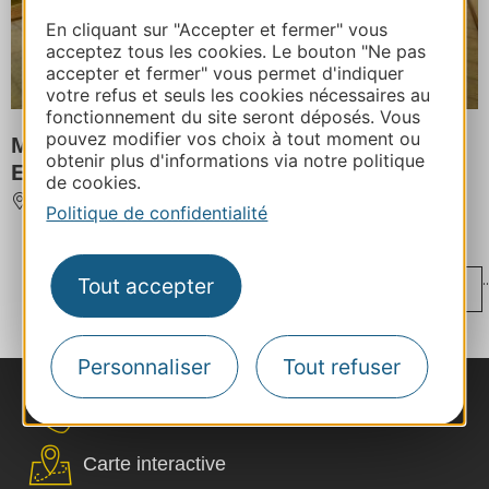
En cliquant sur "Accepter et fermer" vous
acceptez tous les cookies. Le bouton "Ne pas
accepter et fermer" vous permet d'indiquer
votre refus et seuls les cookies nécessaires au
fonctionnement du site seront déposés. Vous
pouvez modifier vos choix à tout moment ou
MILLARIS - CENTRE D'INTERPRETATION
obtenir plus d'informations via notre politique
ET DE DECOUVERTE
de cookies.
GEDRE
Politique de confidentialité
...
..
Tout accepter
‹
1
13
14
15
16
17
...
...
›
32
49
65
Personnaliser
Tout refuser
Nous contacter
Carte interactive