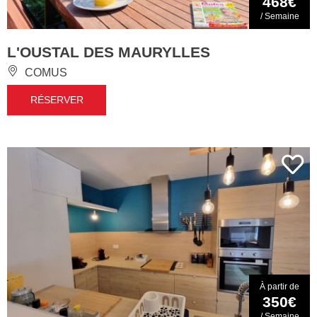
468€
/ Semaine
L'OUSTAL DES MAURYLLES
COMUS
RÉSERVER
À partir de
350€
/ Semaine