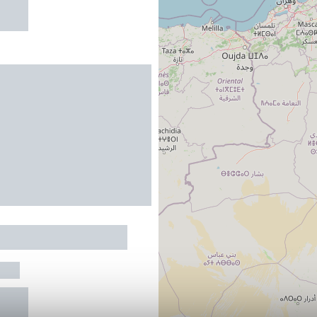
R
AINE DES BORDES
UIL
R