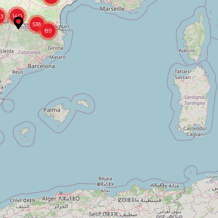
140
13
518
89