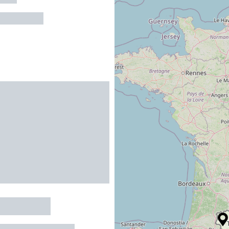
NIEZ-D'OLT
 Guiraldie
TURNIN-DE-LENNE