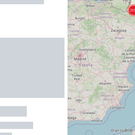
29
 Fontaine
-LE-CHATEAU