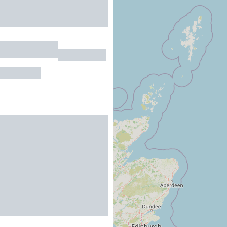
 de Juliette
ARROUT
au maximum