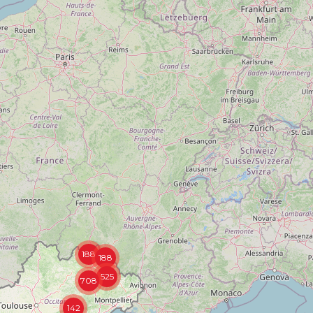
188
188
525
708
142