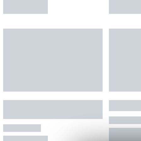
RÉSERVER
RÉSERVE
L'ancienne Jasse - Philippe
LA FONT
BAYOL
ROQUEFE
VERRIERES
RÉSERVE
RÉSERVER