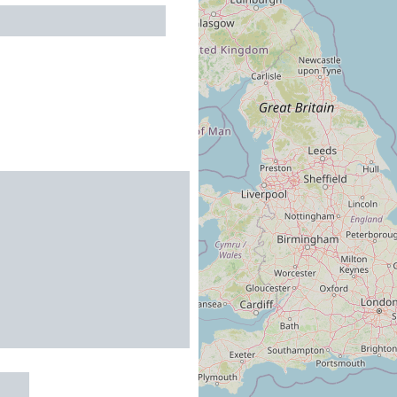
a Anse sur Pareloup
Olt