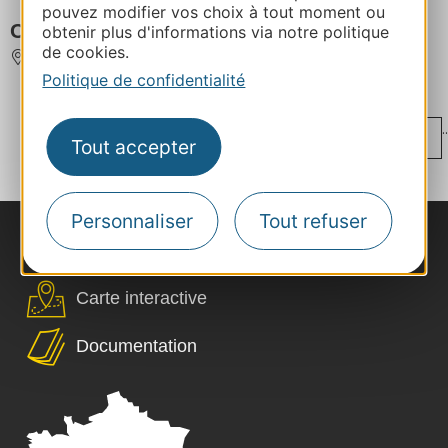
pouvez modifier vos choix à tout moment ou
Café Bourbon - Cuisine & vin
obtenir plus d'informations via notre politique
de cookies.
MONTAUBAN
Politique de confidentialité
...
..
‹
1
15
16
17
18
19
Tout accepter
...
...
...
›
45
73
101
109
Personnaliser
Tout refuser
Nous contacter
Carte interactive
Documentation