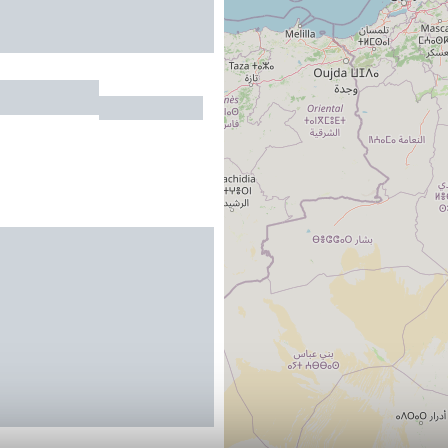
IER
NAN