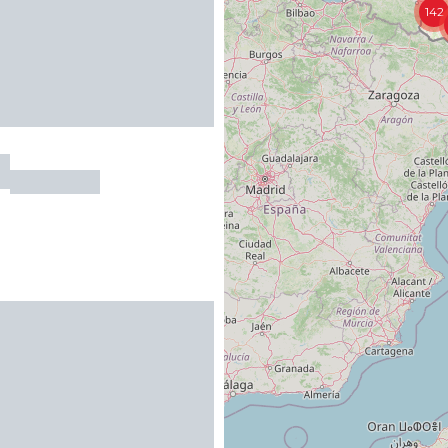
142
AY
LIER