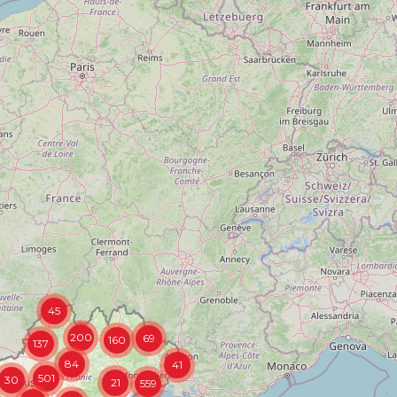
45
200
69
160
137
84
41
501
30
21
559
105
231