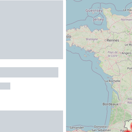
IE LA CYBELE
AUDARY
E EXCUSE
NE