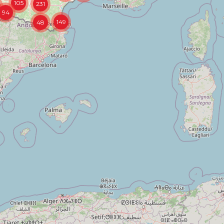
94
149
48