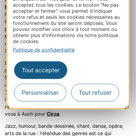
acceptez tous les cookies. Le bouton "Ne pas
Marciac
, les musiques latines de
Tempo Latino
à Vic-
accepter et fermer" vous permet d'indiquer
Fezensac, le rock et le rap des
Déferlantes
dans les
votre refus et seuls les cookies nécessaires au
Pyrénées-Orientales, les guitares de
Pause Guitare
au
fonctionnement du site seront déposés. Vous
pied de la cathédrale d'Albi, le festival
Radio France
pouvez modifier vos choix à tout moment ou
obtenir plus d'informations via notre politique
Occitanie
Montpellier sur les deux dernières semaines
de cookies.
de juillet, la musique sacrée et la danse à l'abbaye de
Politique de confidentialité
Sylvanès, au sud de l'Aveyron.
L'automne ne referme rien. En septembre, le
Tout accepter
photojournalisme mondial s'expose à Perpignan avec
Visa pour l'Image
, tandis que le cloître des Jacobins
accueille
Piano aux Jacobins
à Toulouse. En octobre,
Personnaliser
Tout refuser
Toulouse les Orgues
fait résonner la ville rose, les
Internationales de la Guitare investissent Montpellier,
et le cirque contemporain européen se donne rendez-
vous à Auch pour
Circa
.
Jazz, humour, bande dessinée, chant, danse, opéra,
arts de la rue : l'étendue des genres est ce qui