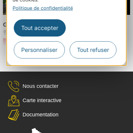
1450€
Politique de confidentialité
/ Semaine
GÎTE LES TERRES NERES
Tout accepter
AUCUN
RÉSERVER
Personnaliser
Tout refuser
Plus de résultats
Nous contacter
Carte interactive
Documentation