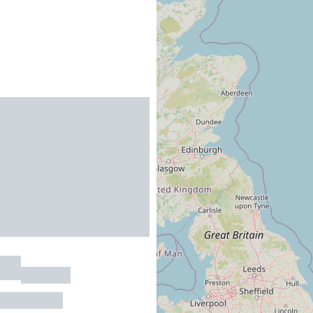
ana
AGDE
 au maximum