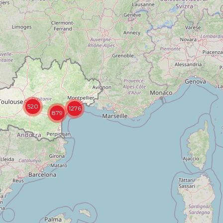
520
1276
879