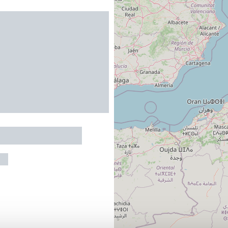
 LES FLORALYS
NE